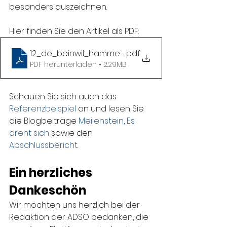
besonders auszeichnen.
Hier finden Sie den Artikel als PDF:
12_de_beinwil_hammerschmiede_adso_2024_w
.pdf
PDF herunterladen • 2.29MB
Schauen Sie sich auch das 
Referenzbeispiel
 an und lesen Sie 
die Blogbeiträge 
Meilenstein
, 
Es 
dreht sich
 sowie den 
Abschlussbericht
.
Ein herzliches 
Dankeschön
Wir möchten uns herzlich bei der 
Redaktion der ADSO bedanken, die 