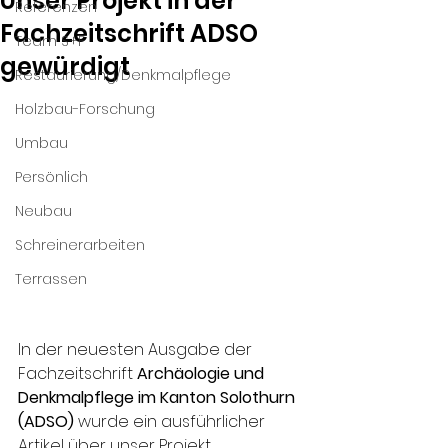
Unser Projekt in der
Referenzen
Fachzeitschrift ADSO
Team S+F
gewürdigt
Restaurierung/Denkmalpflege
Holzbau-Forschung
Umbau
Persönlich
Neubau
Schreinerarbeiten
Terrassen
In der neuesten Ausgabe der 
Fachzeitschrift 
Archäologie und 
Denkmalpflege im Kanton Solothurn 
(ADSO)
 wurde ein ausführlicher 
Artikel über unser Projekt 