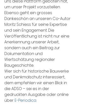
uns diese Plattform geboten hat, 
um unser Projekt vorzustellen. 
Ebenso geht ein grosses 
Dankeschön an unseren Co-Autor 
Moritz Schiess für seine Expertise 
und sein Engagement. Die 
Veröffentlichung ist nicht nur eine 
Anerkennung unserer Arbeit, 
sondern auch ein Beitrag zur 
Dokumentation und 
Wertschätzung regionaler 
Baugeschichte.
Wer sich für historische Bauwerke 
und Denkmalschutz interessiert, 
dem empfehlen wir einen Blick in 
die ADSO – sei es in der 
gedruckten Ausgabe oder online 
über 
E-Periodica
.