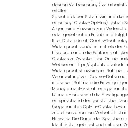
dessen Verbesserung) verarbeitet od
erfüllen.
Speicherdauer: Sofern wir Ihnen kei
eines sog. Cookie-Opt-Ins), gehen S
Allgemeine Hinweise zum Widerruf un
oder gesetzlichen Erlaubnis erfolgt, 
Ihrer Daten durch Cookie-Technolog
Widerspruch zunächst mittels der Ein
hierdurch auch die Funktionsfähigk
Cookies zu Zwecken des Onlinemarketi
Webseiten
https://optout.aboutads.i
Widerspruchshinweise im Rahmen der
Verarbeitung von Cookie-Daten auf G
in dessen Rahmen die Einwilligungen
Management-Verfahrens genannten V
können. Hierbei wird die Einwilligun
entsprechend der gesetzlichen Verp
(sogenanntes Opt-In-Cookie, bzw. mi
zuordnen zu können. Vorbehaltlich 
Hinweise: Die Dauer der Speicherung
Identifikator gebildet und mit dem Ze