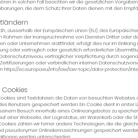
en. In solchen Fall beachten wir die gesetzlichen Vorgabe
barungen, die dem Schutz Ihrer Daten dienen, mit den Empfä
ttländern
(d.h., ausserhalb der Europäischen Union (EU), des Europäisc
im Rahmen der Inanspruchnahme von Diensten Dritter oder de
en oder Unternehmen stattfindet, erfolgt dies nur im Einklang
gung oder vertraglich oder gesetzlich erforderlicher Übermittlu
 Datenschutzniveau, vertraglicher Verpflichtung durch sogen
ertifizierungen oder verbindlichen internen Datenschutzvorsch
n:
https://ec.europa.eu/info/law/law-topic/data-protection/in
r Cookies
ookies sind Textdateien, die Daten von besuchten Websites
Benutzers gespeichert werden. Ein Cookie dient in erster Li
seinem Besuch innerhalb eines Onlineangebotes zu speiche
auf einer Webseite, der Loginstatus, ein Warenkorb oder die S
ookies zählen wir ferner andere Technologien, die die gleich
nd pseudonymer Onlinekennzeichnungen gespeichert werden, 
nktionen werden unterschieden: