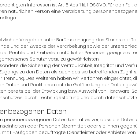
chtigten Interessen ist Art. 6 Abs. 1 lit. f DSGVO. Für den Fall
ren natürlichen Person eine Verarbeitung personenbezogener
undlage.
tzlichen Vorgaben unter Berücksichtigung des Stands der Te
nde und der Zwecke der Verarbeitung sowie der unterschiedli
er Rechte und Freiheiten natürlicher Personen geeignete te
gemessenes Schutzniveau zu gewährleisten.
ere die Sicherung der Vertraulichkeit, Integrität und Verfü
ugangs zu den Daten als auch des sie betreffenden Zugriffs,
er Trennung. Des Weiteren haben wir Verfahren eingerichtet
on Daten und Reaktionen auf die Gefährdung der Daten gewähr
 bereits bei der Entwicklung bzw. Auswahl von Hardware, S
schutzes, durch Technikgestaltung und durch datenschutzfre
onenbezogenen Daten
n personenbezogenen Daten kommt es vor, dass die Daten a
onseinheiten oder Personen übermittelt oder sie ihnen gegen
mit IT-Aufgaben beauftragte Dienstleister oder Anbieter von D