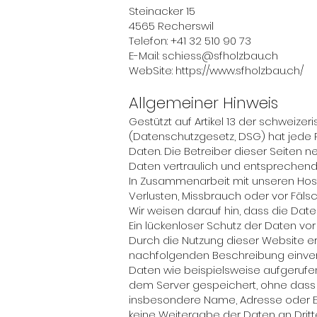
Steinacker 15
4565 Recherswil
Telefon: +41 32 510 90 73
E-Mail: schiess@sfholzbau.ch
WebSite: https://www.sfholzbau.ch/
Allgemeiner Hinweis
Gestützt auf Artikel 13 der schwei
(Datenschutzgesetz, DSG) hat jede P
Daten. Die Betreiber dieser Seiten
Daten vertraulich und entsprechend
In Zusammenarbeit mit unseren Host
Verlusten, Missbrauch oder vor Fäls
Wir weisen darauf hin, dass die Date
Ein lückenloser Schutz der Daten vor 
Durch die Nutzung dieser Website e
nachfolgenden Beschreibung einver
Daten wie beispielsweise aufgerufe
dem Server gespeichert, ohne dass
insbesondere Name, Adresse oder E-M
keine Weitergabe der Daten an Dritt