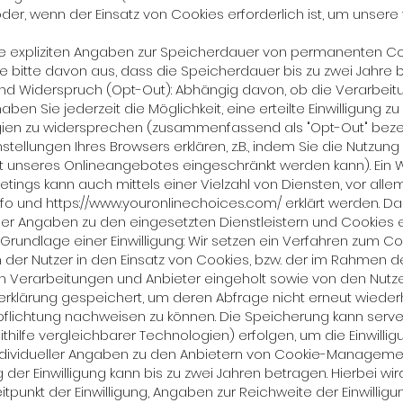
er, wenn der Einsatz von Cookies erforderlich ist, um unsere 
ne expliziten Angaben zur Speicherdauer von permanenten Coo
ie bitte davon aus, dass die Speicherdauer bis zu zwei Jahre 
d Widerspruch (Opt-Out): Abhängig davon, ob die Verarbeitun
haben Sie jederzeit die Möglichkeit, eine erteilte Einwilligung 
ien zu widersprechen (zusammenfassend als "Opt-Out" bezeic
stellungen Ihres Browsers erklären, z.B., indem Sie die Nutzun
eit unseres Onlineangebotes eingeschränkt werden kann). Ein
ngs kann auch mittels einer Vielzahl von Diensten, vor allem 
nfo
und
https://www.youronlinechoices.com/
erklärt werden. D
 Angaben zu den eingesetzten Dienstleistern und Cookies e
rundlage einer Einwilligung: Wir setzen ein Verfahren zum C
 der Nutzer in den Einsatz von Cookies, bzw. der im Rahmen d
erarbeitungen und Anbieter eingeholt sowie von den Nutze
gserklärung gespeichert, um deren Abfrage nicht erneut wiede
flichtung nachweisen zu können. Die Speicherung kann serve
thilfe vergleichbarer Technologien) erfolgen, um die Einwilli
individueller Angaben zu den Anbietern von Cookie-Manageme
 der Einwilligung kann bis zu zwei Jahren betragen. Hierbei w
itpunkt der Einwilligung, Angaben zur Reichweite der Einwilligu