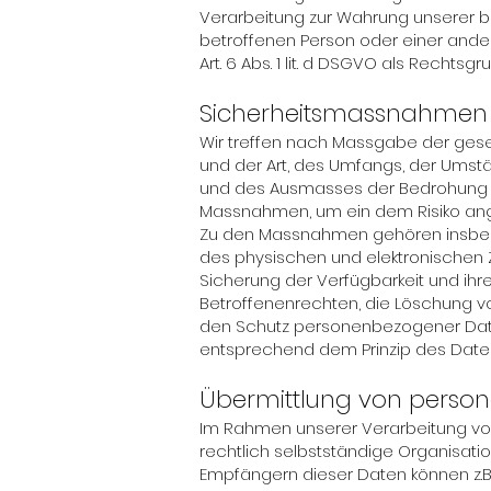
Verarbeitung zur Wahrung unserer bere
betroffenen Person oder einer ande
Art. 6 Abs. 1 lit. d DSGVO als Rechtsgr
Sicherheitsmassnahmen
Wir treffen nach Massgabe der gese
und der Art, des Umfangs, der Umstä
und des Ausmasses der Bedrohung d
Massnahmen, um ein dem Risiko an
Zu den Massnahmen gehören insbesond
des physischen und elektronischen Z
Sicherung der Verfügbarkeit und ihr
Betroffenenrechten, die Löschung v
den Schutz personenbezogener Daten
entsprechend dem Prinzip des Daten
Übermittlung von pers
Im Rahmen unserer Verarbeitung vo
rechtlich selbstständige Organisati
Empfängern dieser Daten können z.B. 