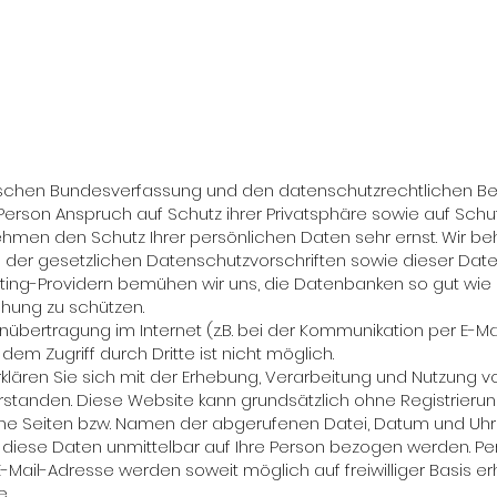
zerischen Bundesverfassung und den datenschutzrechtlichen
erson Anspruch auf Schutz ihrer Privatsphäre sowie auf Schut
 nehmen den Schutz Ihrer persönlichen Daten sehr ernst. Wir
 der gesetzlichen Datenschutzvorschriften sowie dieser Date
ing-Providern bemühen wir uns, die Datenbanken so gut wie 
chung zu schützen.
nübertragung im Internet (z.B. bei der Kommunikation per E-Ma
dem Zugriff durch Dritte ist nicht möglich.
rklären Sie sich mit der Erhebung, Verarbeitung und Nutzung
standen. Diese Website kann grundsätzlich ohne Registrieru
ne Seiten bzw. Namen der abgerufenen Datei, Datum und Uhrze
 diese Daten unmittelbar auf Ihre Person bezogen werden. 
ail-Adresse werden soweit möglich auf freiwilliger Basis erho
e.