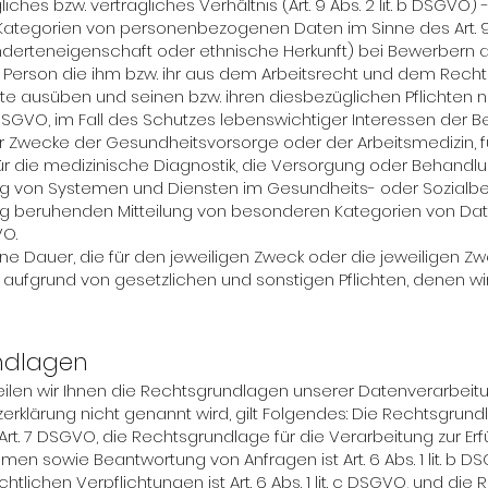
ches bzw. vertragliches Verhältnis (Art. 9 Abs. 2 lit. b DSGVO
egorien von personenbezogenen Daten im Sinne des Art. 9 A
derteneigenschaft oder ethnische Herkunft) bei Bewerbern a
 Person die ihm bzw. ihr aus dem Arbeitsrecht und dem Recht
e ausüben und seinen bzw. ihren diesbezüglichen Pflichten 
 b. DSGVO, im Fall des Schutzes lebenswichtiger Interessen de
 für Zwecke der Gesundheitsvorsorge oder der Arbeitsmedizin, f
 für die medizinische Diagnostik, die Versorgung oder Behand
g von Systemen und Diensten im Gesundheits- oder Sozialbereic
lligung beruhenden Mitteilung von besonderen Kategorien von Da
VO.
e Dauer, die für den jeweiligen Zweck oder die jeweiligen Zwec
fgrund von gesetzlichen und sonstigen Pflichten, denen wir 
ndlagen
ilen wir Ihnen die Rechtsgrundlagen unserer Datenverarbeitu
rklärung nicht genannt wird, gilt Folgendes: Die Rechtsgrundl
a und Art. 7 DSGVO, die Rechtsgrundlage für die Verarbeitung zur 
n sowie Beantwortung von Anfragen ist Art. 6 Abs. 1 lit. b D
htlichen Verpflichtungen ist Art. 6 Abs. 1 lit. c DSGVO, und die