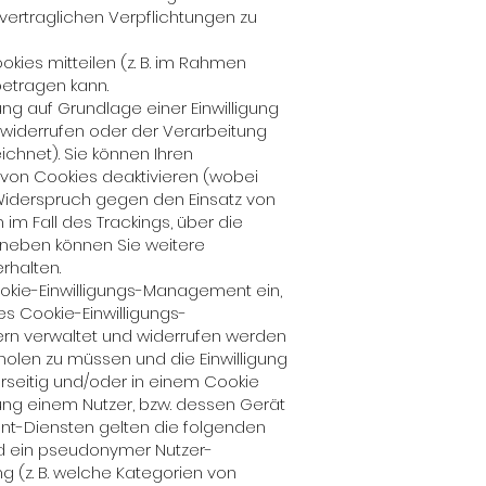
vertraglichen Verpflichtungen zu
kies mitteilen (z. B. im Rahmen
betragen kann.
g auf Grundlage einer Einwilligung
zu widerrufen oder der Verarbeitung
hnet). Sie können Ihren
g von Cookies deaktivieren (wobei
 Widerspruch gegen den Einsatz von
im Fall des Trackings, über die
aneben können Sie weitere
rhalten.
ookie-Einwilligungs-Management ein,
es Cookie-Einwilligungs-
rn verwaltet und widerrufen werden
rholen zu müssen und die Einwilligung
rseitig und/oder in einem Cookie
gung einem Nutzer, bzw. dessen Gerät
nt-Diensten gelten die folgenden
ird ein pseudonymer Nutzer-
ng (z. B. welche Kategorien von