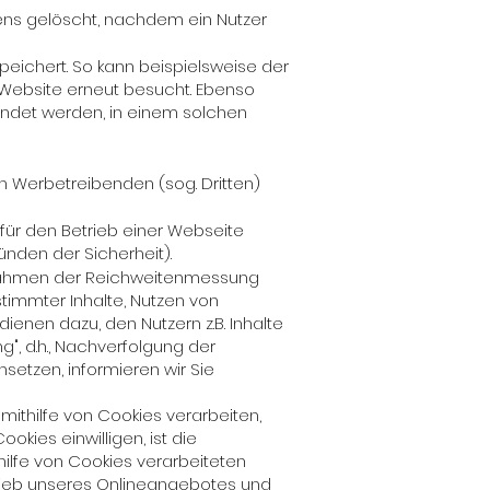
ens gelöscht, nachdem ein Nutzer
ichert. So kann beispielsweise der
 Website erneut besucht. Ebenso
endet werden, in einem solchen
n Werbetreibenden (sog. Dritten)
für den Betrieb einer Webseite
ünden der Sicherheit).
im Rahmen der Reichweitenmessung
stimmter Inhalte, Nutzen von
ienen dazu, den Nutzern z.B. Inhalte
g", d.h., Nachverfolgung der
setzen, informieren wir Sie
ithilfe von Cookies verarbeiten,
ookies einwilligen, ist die
hilfe von Cookies verarbeiteten
trieb unseres Onlineangebotes und