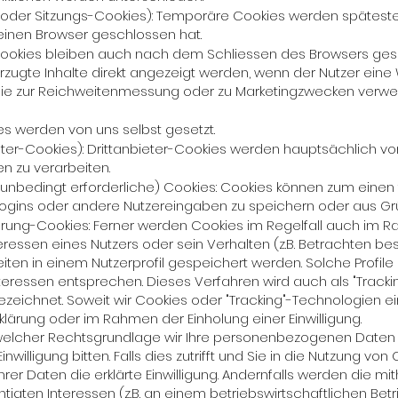
 oder Sitzungs-Cookies): Temporäre Cookies werden spätest
einen Browser geschlossen hat.
okies bleiben auch nach dem Schliessen des Browsers gespe
zugte Inhalte direkt angezeigt werden, wenn der Nutzer eine
 die zur Reichweitenmessung oder zu Marketingzwecken verw
ies werden von uns selbst gesetzt.
ieter-Cookies): Drittanbieter-Cookies werden hauptsächlich vo
n zu verarbeiten.
unbedingt erforderliche) Cookies: Cookies können zum einen 
m Logins oder andere Nutzereingaben zu speichern oder aus Gr
lisierung-Cookies: Ferner werden Cookies im Regelfall auch 
ressen eines Nutzers oder sein Verhalten (z.B. Betrachten be
iten in einem Nutzerprofil gespeichert werden. Solche Profile d
nteressen entsprechen. Dieses Verfahren wird auch als "Trackin
ezeichnet. Soweit wir Cookies oder "Tracking"-Technologien ein
lärung oder im Rahmen der Einholung einer Einwilligung.
welcher Rechtsgrundlage wir Ihre personenbezogenen Daten m
willigung bitten. Falls dies zutrifft und Sie in die Nutzung von C
er Daten die erklärte Einwilligung. Andernfalls werden die mit
igten Interessen (z.B. an einem betriebswirtschaftlichen Be