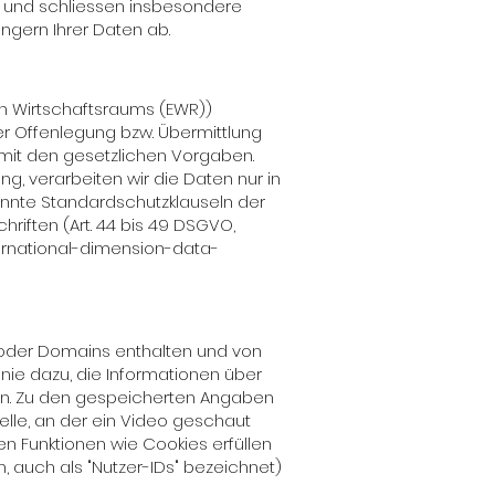
n und schliessen insbesondere
ngern Ihrer Daten ab.
hen Wirtschaftsraums (EWR))
r Offenlegung bzw. Übermittlung
 mit den gesetzlichen Vorgaben.
ng, verarbeiten wir die Daten nur in
annte Standardschutzklauseln der
riften (Art. 44 bis 49 DSGVO,
ternational-dimension-data-
 oder Domains enthalten und von
nie dazu, die Informationen über
rn. Zu den gespeicherten Angaben
telle, an der ein Video geschaut
en Funktionen wie Cookies erfüllen
auch als "Nutzer-IDs" bezeichnet)