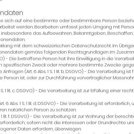
endaten
e sich auf eine bestimmte oder bestimmbare Person beziehen.
arbeitet werden. Bearbeiten umfasst jeden Umgang mit Pers
 insbesondere das Aufbewahren, Bekanntgeben, Beschaffen, 
sonendaten.
nklang mit dem schweizerischen Datenschutzrecht. Im Übrigen
onendaten gemäss folgenden Rechtsgrundlagen im Zusammen
. DSGVO) - Die betroffene Person hat ihre Einwilligung in die Verar
n spezifischen Zweck oder mehrere bestimmte Zwecke gege
nfragen (Art. 6 Abs. 1 S. 1 lit. b. DSGVO) - Die Verarbeitung ist 
e Person ist, oder zur Durchführung vorvertraglicher Massnahm
 S. 1 lit. c. DSGVO) - Die Verarbeitung ist zur Erfüllung einer rec
. 6 Abs. 1 S. 1 lit. d. DSGVO) - Die Verarbeitung ist erforderlic
en natürlichen Person zu schützen.
S. 1 lit. f. DSGVO) - Die Verarbeitung ist zur Wahrung der berech
erforderlich, sofern nicht die Interessen oder Grundrechte u
ogener Daten erfordern, überwiegen.