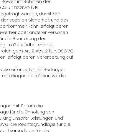
) - Soweit im Rahmen des
bs. 1 DSGVO (z.B.
ngefragt werden, damit der
 der sozialen Sicherheit und des
nachkommen kann, erfolgt deren
r Bewerber oder anderer Personen
ür die Beurteilung der
lung im Gesundheits- oder
h gem. Art. 9 Abs. 2 lit. h. DSGVO.
ten, erfolgt deren Verarbeitung auf
ke erforderlich ist. Bei länger
unterliegen, schränken wir die
ngen mit. Sofern die
age für die Einholung von
Erfüllung unserer Leistungen und
SGVO, die Rechtsgrundlage für die
 Rechtsgrundlage für die