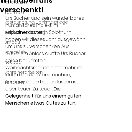
Wir haben uns
Referenzen
verschenkt!
Team S+F
Urs Bucher und sein wunderbares 
Restaurierung/Denkmalpflege
humanitäres Projekt im 
Kapuzinerkloster
 in Solothurn 
Holzbau-Forschung
haben wir dieses Jahr ausgewählt 
Umbau
um uns zu verschenken. Aus 
Persönlich
aktuellem Anlass durfte Urs Bucher 
seine berühmten 
Neubau
Weihnachtsmärkte nicht mehr im 
Schreinerarbeiten
Innern des Klosters machen, 
Aussenstände bauen lassen ist 
Terrassen
aber teuer. Zu teuer. 
Die 
Gelegenheit für uns einem guten 
Menschen etwas Gutes zu tun.