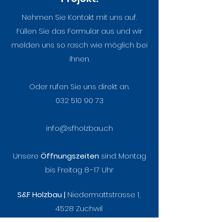
Nationaler
Wenn Maschin
Nehmen Sie Kontakt mit uns auf.
Zukunftstag bei S&F
Zuhause finde
Füllen Sie das Formular aus und wir
Holzbau – Ein Tag
Einzug im Rive
melden uns so rasch wie möglich bei
voller Neugier, Mut
Ihnen.
und Holzduft
Oder rufen Sie uns direkt an.
032 510 90 73
info@sfholzbau.ch
Unsere
Öffnungszeiten
sind:
Montag
bis Freitag 8–17 Uhr
S&F Holzbau |
Niedermattstrasse 1,
4528 Zuchwil