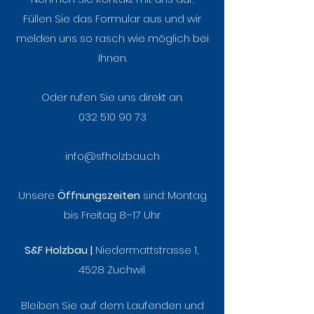
unseren neuen
Zukunftstag b
Füllen Sie das Formular aus und wir
Arbeitsalltag
Holzbau – Ein
melden uns so rasch wie möglich bei
voller Neugier
Ihnen.
und Holzduft
Oder rufen Sie uns direkt an.
032 510 90 73
info@sfholzbau.ch
Unsere
Öffnungszeiten
sind:
Montag
bis Freitag 8–17 Uhr
S&F Holzbau |
Niedermattstrasse 1,
4528 Zuchwil
Bleiben Sie auf dem Laufenden und