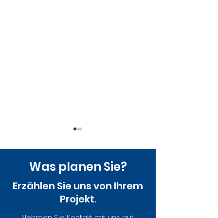
Was planen Sie?
Erzählen Sie uns von Ihrem
Projekt.
Ein erster Blick in
Nationaler
Nehmen Sie Kontakt mit uns auf.