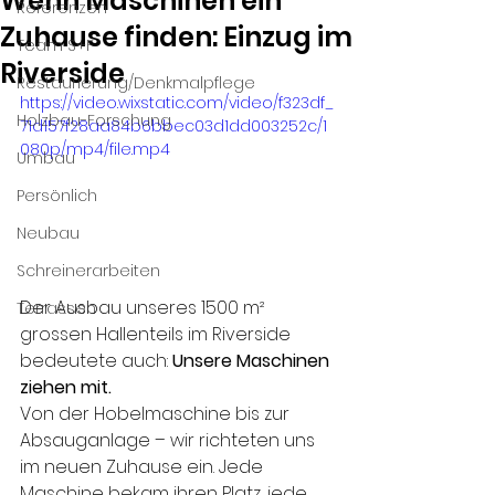
Wenn Maschinen ein
Referenzen
Zuhause finden: Einzug im
Team S+F
Riverside
Restaurierung/Denkmalpflege
https://video.wixstatic.com/video/f323df_
Holzbau-Forschung
71d157f28aa84b6bbec03d1dd003252c/1
080p/mp4/file.mp4
Umbau
Persönlich
Neubau
Schreinerarbeiten
Der Ausbau unseres 1500 m² 
Terrassen
grossen Hallenteils im Riverside 
bedeutete auch: 
Unsere Maschinen 
ziehen mit. 
Von der Hobelmaschine bis zur 
Absauganlage – wir richteten uns 
im neuen Zuhause ein. Jede 
Maschine bekam ihren Platz, jede 