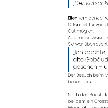
„Der Rutsch
Ellen
 kam dank eine
Offenheit für versc
Gut möglich.
Aber eines weiss si
Sie war überrascht, 
„Ich dachte
alte Gebäude
gesehen – u
Der Besuch beim Mu
besonders.
Nach den Baustel
bei dem ein Gross
Werkstatt ans eigen