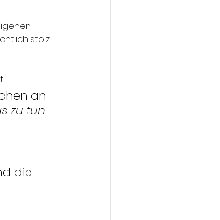
 eigenen 
htlich stolz 
t:
ichen an 
s zu tun 
d die 