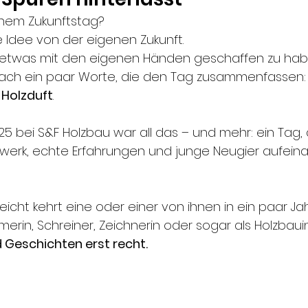
inem Zukunftstag?
te Idee von der eigenen Zukunft.
lz, etwas mit den eigenen Händen geschaffen zu hab
nfach ein paar Worte, die den Tag zusammenfassen:
 
Holzduft
.
25 bei S&F Holzbau war all das – und mehr: ein Tag,
werk, echte Erfahrungen und junge Neugier aufeina
leicht kehrt eine oder einer von ihnen in ein paar Ja
merin, Schreiner, Zeichnerin oder sogar als Holzbaui
d Geschichten erst recht.