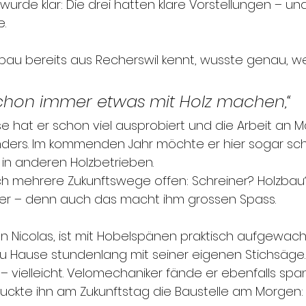
rde klar: Die drei hatten klare Vorstellungen – un
.
zbau bereits aus Recherswil kennt, wusste genau, w
 schon immer etwas mit Holz machen,“
se hat er schon viel ausprobiert und die Arbeit an 
onders. Im kommenden Jahr möchte er hier sogar sc
 in anderen Holzbetrieben.
ich mehrere Zukunftswege offen: Schreiner? Holzbau
uer – denn auch das macht ihm grossen Spass.
on Nicolas, ist mit Hobelspänen praktisch aufgewac
zu Hause stundenlang mit seiner eigenen Stichsäge. 
– vielleicht. Velomechaniker fände er ebenfalls spa
uckte ihn am Zukunftstag die Baustelle am Morgen: