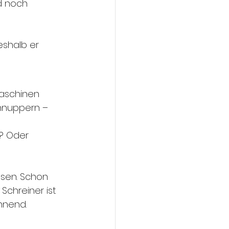
d noch 
eshalb er 
Maschinen 
hnuppern – 
? Oder 
hsen. Schon 
Schreiner ist 
nnend.