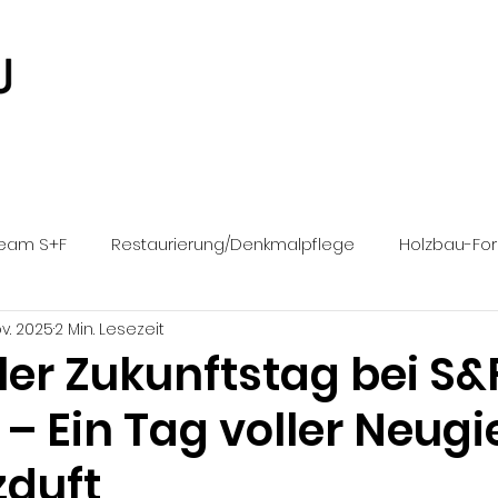
eam S+F
Restaurierung/Denkmalpflege
Holzbau-Fo
ov. 2025
2 Min. Lesezeit
chreinerarbeiten
Terrassen
ler Zukunftstag bei S&
– Ein Tag voller Neugi
zduft