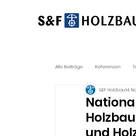
Alle Beiträge
Referenzen
T
S&F Holzbau
14. N
Persönlich
Neubau
S
Nationa
Holzbau 
und Hol