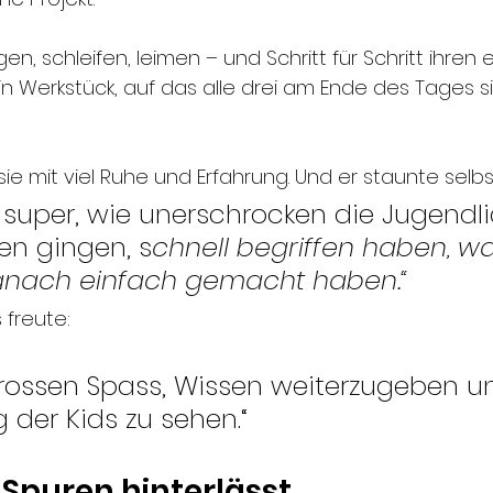
gen, schleifen, leimen – und Schritt für Schritt ihren
Ein Werkstück, auf das alle drei am Ende des Tages sic
sie mit viel Ruhe und Erfahrung. Und er staunte selbs
s super, wie unerschrocken die Jugendl
en gingen, s
chnell begriffen haben, wa
danach einfach gemacht haben.“
freute:
rossen Spass, Wissen weiterzugeben un
 der Kids zu sehen.“
r Spuren hinterlässt