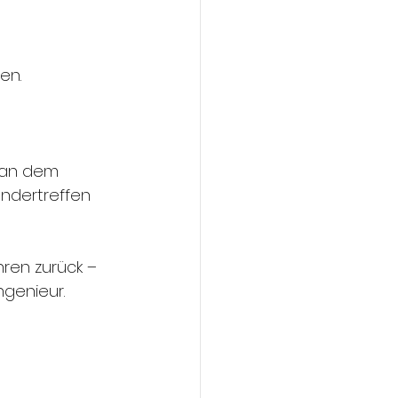
en.
 
 an dem 
ndertreffen 
hren zurück – 
ngenieur.