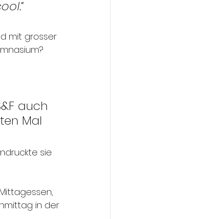
ool.“
d mit grosser 
 Gymnasium? 
S&F auch 
ten Mal 
ndruckte sie 
ittagessen, 
mittag in der 