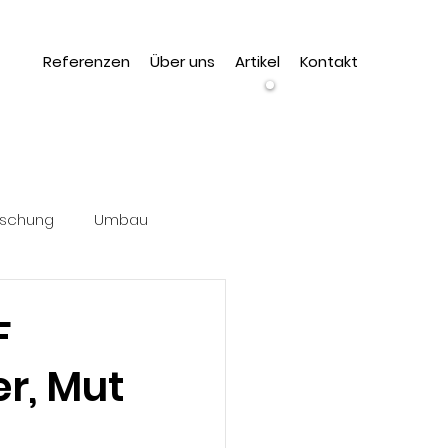
Referenzen
Über uns
Artikel
Kontakt
Wir
suchen
dich!
rschung
Umbau
F
er, Mut