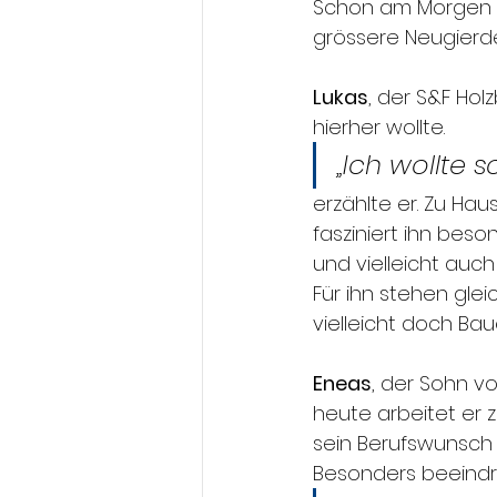
Schon am Morgen wu
grössere Neugierde
Lukas
, der S&F Hol
hierher wollte.
„Ich wollte
erzählte er. Zu Hau
fasziniert ihn bes
und vielleicht auch
Für ihn stehen gle
vielleicht doch Ba
Eneas
, der Sohn v
heute arbeitet er 
sein Berufswunsch 
Besonders beeindr