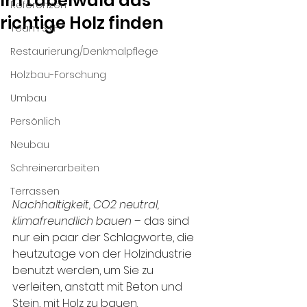
Im Labelwald das
Referenzen
richtige Holz finden
Team S+F
Restaurierung/Denkmalpflege
Holzbau-Forschung
Umbau
Persönlich
Neubau
Schreinerarbeiten
Terrassen
Nachhaltigkeit, CO2 neutral, 
klimafreundlich bauen
 – das sind 
nur ein paar der Schlagworte, die 
heutzutage von der Holzindustrie 
benutzt werden, um Sie zu 
verleiten, anstatt mit Beton und 
Stein, mit Holz zu bauen. 