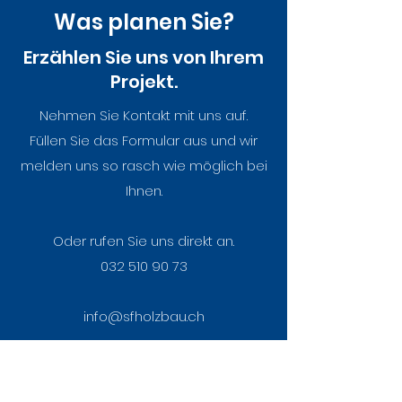
Was planen Sie?
Gewusst wie.
Erzählen Sie uns von Ihrem
Projekt.
Toxische Altlasten in
Nehmen Sie Kontakt mit uns auf.
unseren Häusern und
Füllen Sie das Formular aus und wir
Denkmälern
melden uns so rasch wie möglich bei
Ihnen.
Oder rufen Sie uns direkt an.
032 510 90 73
info@sfholzbau.ch
Unsere
Öffnungszeiten
sind:
Montag
bis Freitag 8–17 Uhr