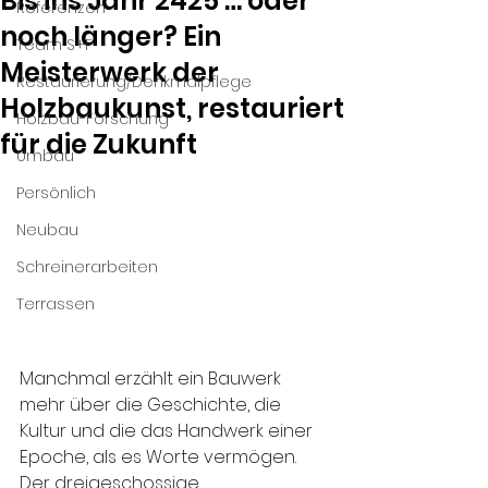
Bis ins Jahr 2425 … oder
Referenzen
noch länger? Ein
Team S+F
Meisterwerk der
Restaurierung/Denkmalpflege
Holzbaukunst, restauriert
Holzbau-Forschung
für die Zukunft
Umbau
Persönlich
Neubau
Schreinerarbeiten
Terrassen
Manchmal erzählt ein Bauwerk 
mehr über die Geschichte, die 
Kultur und die das Handwerk einer 
Epoche, als es Worte vermögen. 
Der dreigeschossige 