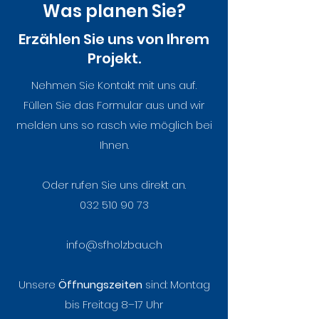
Was planen Sie?
Erzählen Sie uns von Ihrem
Projekt.
Altes Handwerk, neue
Austausch de
Nehmen Sie Kontakt mit uns auf.
Werte – ein
Rührwerks in 
Füllen Sie das Formular aus und wir
Umbauprojekt mit
Grabenöle
melden uns so rasch wie möglich bei
Geschichte
Ihnen.
Oder rufen Sie uns direkt an.
032 510 90 73
info@sfholzbau.ch
Unsere
Öffnungszeiten
sind:
Montag
bis Freitag 8–17 Uhr