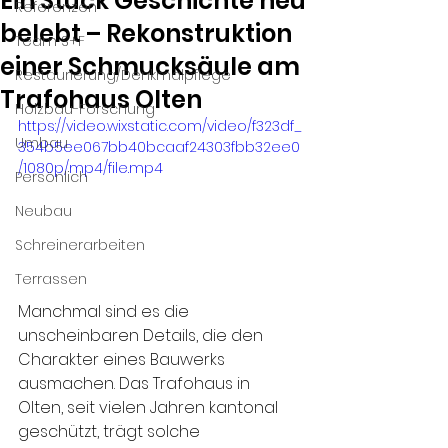
Ein Stück Geschichte neu
Referenzen
belebt – Rekonstruktion
Team S+F
einer Schmucksäule am
Restaurierung/Denkmalpflege
Trafohaus Olten
Holzbau-Forschung
https://video.wixstatic.com/video/f323df_
Umbau
354b5ee067bb40bcaaf24303fbb32ee0
/1080p/mp4/file.mp4
Persönlich
Neubau
Schreinerarbeiten
Terrassen
Manchmal sind es die 
unscheinbaren Details, die den 
Charakter eines Bauwerks 
ausmachen. Das Trafohaus in 
Olten, seit vielen Jahren kantonal 
geschützt, trägt solche 