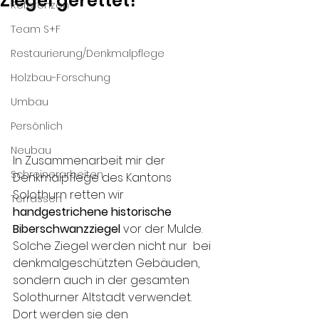
Ziegel gerettet!
Referenzen
Team S+F
Restaurierung/Denkmalpflege
Holzbau-Forschung
Umbau
Persönlich
Neubau
In Zusammenarbeit mir der 
Schreinerarbeiten
Denkmalpflege des Kantons 
Solothurn retten wir 
Terrassen
handgestrichene historische 
Biberschwanzziegel
 vor der Mulde. 
Solche Ziegel werden nicht nur  bei 
denkmalgeschützten Gebäuden, 
sondern auch in der gesamten 
Solothurner Altstadt verwendet. 
Dort werden sie den 