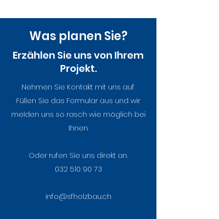
Was planen Sie?
Erzählen Sie uns von Ihrem
Projekt.
Respektieren, was
Altes Handwer
Nehmen Sie Kontakt mit uns auf.
gewesen ist, das ist
Werte – ein
Füllen Sie das Formular aus und wir
Kulturpflege
Umbauprojekt
melden uns so rasch wie möglich bei
Geschichte
Ihnen.
Oder rufen Sie uns direkt an.
032 510 90 73
info@sfholzbau.ch