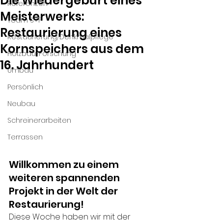
Die Wiedergeburt eines
Referenzen
Meisterwerks:
Team S+F
Restaurierung eines
Restaurierung/Denkmalpflege
Kornspeichers aus dem
Holzbau-Forschung
16. Jahrhundert
Umbau
Persönlich
Neubau
Schreinerarbeiten
Terrassen
Willkommen zu einem 
weiteren spannenden 
Projekt in der Welt der 
Restaurierung! 
Diese Woche haben wir mit der 