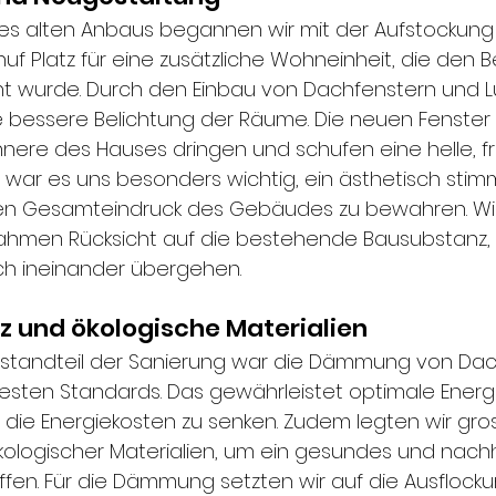
es alten Anbaus begannen wir mit der Aufstockung
uf Platz für eine zusätzliche Wohneinheit, die den B
t wurde. Durch den Einbau von Dachfenstern und L
ne bessere Belichtung der Räume. Die neuen Fenster 
 Innere des Hauses dringen und schufen eine helle, f
war es uns besonders wichtig, ein ästhetisch sti
en Gesamteindruck des Gebäudes zu bewahren. Wi
nahmen Rücksicht auf die bestehende Bausubstanz, 
h ineinander übergehen.
nz und ökologische Materialien
Bestandteil der Sanierung war die Dämmung von Da
ten Standards. Das gewährleistet optimale Energie
, die Energiekosten zu senken. Zudem legten wir gro
ologischer Materialien, um ein gesundes und nachh
fen. Für die Dämmung setzten wir auf die Ausflocku