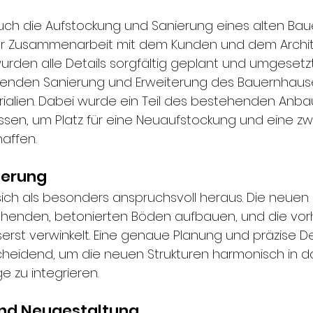
euch die Aufstockung und Sanierung eines alten Bau
nger Zusammenarbeit mit dem Kunden und dem Archit
urden alle Details sorgfältig geplant und umgesetzt
senden Sanierung und Erweiterung des Bauernhause
ialien. Dabei wurde ein Teil des bestehenden Anba
sen, um Platz für eine Neuaufstockung und eine zw
affen.
derung
e sich als besonders anspruchsvoll heraus. Die neuen
henden, betonierten Böden aufbauen, und die vo
st verwinkelt. Eine genaue Planung und präzise Det
heidend, um die neuen Strukturen harmonisch in d
 zu integrieren.
nd Neugestaltung