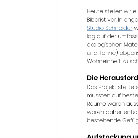
Heute stellen wir 
Biberist vor. In e
Studio Schneider
 w
lag auf der umfas
ökologischen Mater
und Tenne) abgeris
Wohneinheit zu sch
Die Herausfor
Das Projekt stellt
mussten auf beste
Räume waren äusser
waren daher entsc
bestehende Gefüge
Aufstockung u