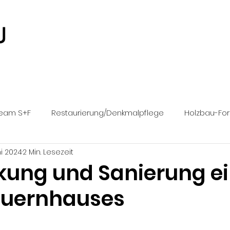
eam S+F
Restaurierung/Denkmalpflege
Holzbau-Fo
ni 2024
2 Min. Lesezeit
chreinerarbeiten
Terrassen
kung und Sanierung e
auernhauses