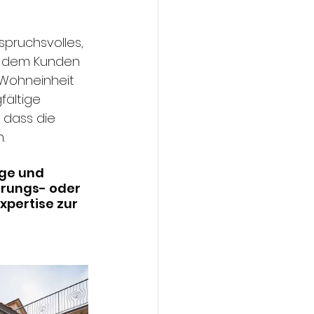
pruchsvolles, 
t dem Kunden 
 Wohneinheit 
fältige 
 dass die 
.
ge und 
rungs- oder 
xpertise zur 