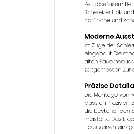
Zellulosefasern. B
Schweizer Holz und
natürliche und sch
Moderne Auss
Im Zuge der Sanie
eingebaut. Die mode
alten Bauernhauses
zeitgemässen Zuha
Präzise Detaila
Die Montage von F
Mass an Präzision.
die bestehenden St
meisterte. Das Erg
Haus seinen einziga