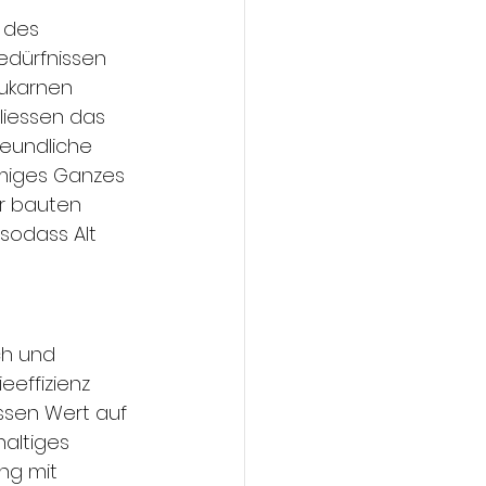
 des 
edürfnissen 
ukarnen 
liessen das 
reundliche 
mmiges Ganzes 
r bauten 
sodass Alt 
ch und 
effizienz 
ssen Wert auf 
altiges 
ng mit 