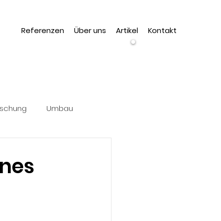
Referenzen
Über uns
Artikel
Kontakt
Wir
suchen
dich!
rschung
Umbau
ines