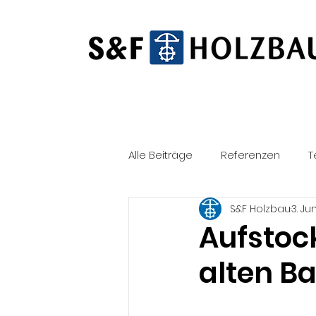
Alle Beiträge
Referenzen
T
S&F Holzbau
3. Ju
Persönlich
Neubau
S
Aufstoc
alten B