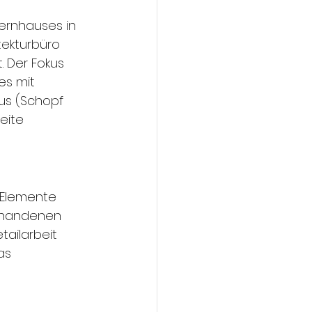
ernhauses in 
ekturbüro 
. Der Fokus 
s mit 
us (Schopf 
eite 
 Elemente 
rhandenen 
ailarbeit 
as 