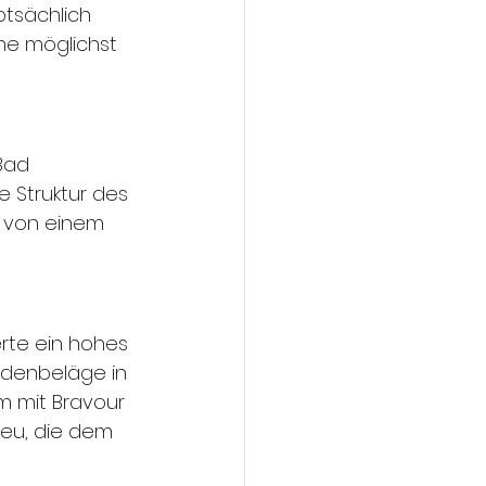
ptsächlich 
ne möglichst 
Bad 
e Struktur des 
n von einem 
rte ein hohes 
odenbeläge in 
m mit Bravour 
Neu, die dem 