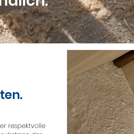
ndlich.
ten.
er respektvolle