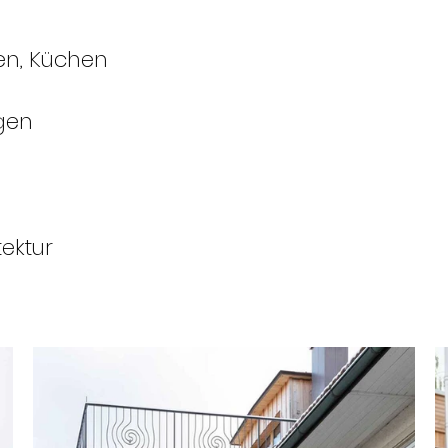
en, Küchen
gen
ektur