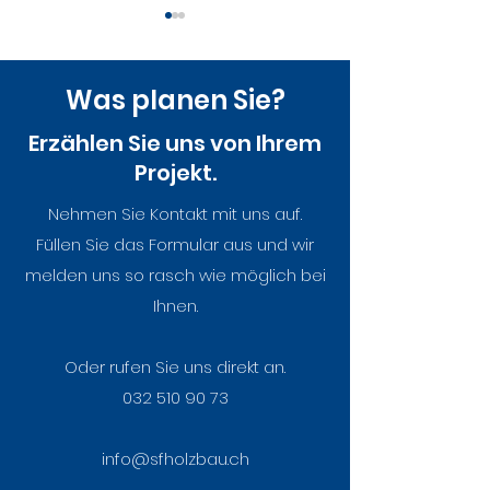
Was planen Sie?
Erzählen Sie uns von Ihrem
Projekt.
Ein erster Blick in
Nationaler
Nehmen Sie Kontakt mit uns auf.
unseren neuen
Zukunftstag b
Füllen Sie das Formular aus und wir
Arbeitsalltag
Holzbau – Ein
melden uns so rasch wie möglich bei
voller Neugier
Ihnen.
und Holzduft
Oder rufen Sie uns direkt an.
032 510 90 73
info@sfholzbau.ch