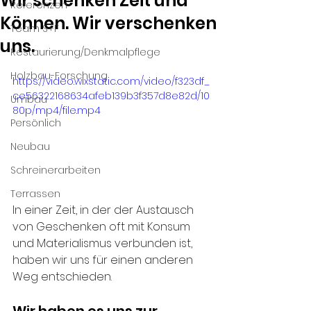
Wir schenken Zeit und
Referenzen
Können. Wir verschenken
Team S+F
uns.
Restaurierung/Denkmalpflege
Holzbau-Forschung
https://video.wixstatic.com/video/f323df_
ce56322168634afeb139b3f357d8e82d/10
Umbau
80p/mp4/file.mp4
Persönlich
Neubau
Schreinerarbeiten
Terrassen
In einer Zeit, in der der Austausch 
von Geschenken oft mit Konsum 
und Materialismus verbunden ist, 
haben wir uns für einen anderen 
Weg entschieden.
Wir haben es uns zur 