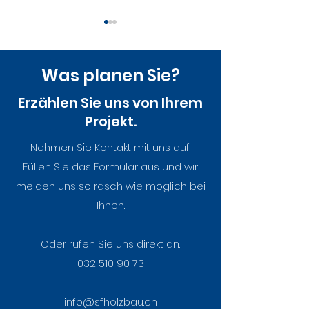
Was planen Sie?
Erzählen Sie uns von Ihrem
Projekt.
Nationaler
Wenn Maschin
Nehmen Sie Kontakt mit uns auf.
Zukunftstag bei S&F
Zuhause finde
Füllen Sie das Formular aus und wir
Holzbau – Ein Tag
Einzug im Rive
melden uns so rasch wie möglich bei
voller Neugier, Mut
Ihnen.
und Holzduft
Oder rufen Sie uns direkt an.
032 510 90 73
info@sfholzbau.ch