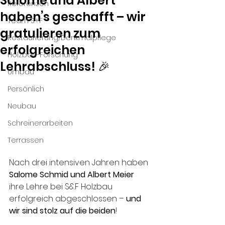
Salome und Albert
Referenzen
haben’s geschafft – wir
Team S+F
gratulieren zum
Restaurierung/Denkmalpflege
erfolgreichen
Holzbau-Forschung
Lehrabschluss! 🎉
Umbau
Persönlich
Neubau
Schreinerarbeiten
Terrassen
Nach drei intensiven Jahren haben 
Salome Schmid und Albert Meier
ihre Lehre bei S&F Holzbau 
erfolgreich abgeschlossen – 
und 
wir sind stolz auf die beiden
!