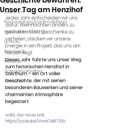
Geschichte bewahren:
Referenzen
Unser Tag am Henzihof
Team S+F
Jedes Jahr entscheiden wir uns 
Restaurierung/Denkmalpflege
dafür, Weihnachten anders zu 
gestalten. Statt Geschenke zu 
Holzbau-Forschung
verteilen, stecken wir unsere 
Umbau
Energie in ein Projekt, das uns am 
Persönlich
Herzen liegt. 
Dieses Jahr führte uns unser Weg 
Neubau
zum historischen Henzihof in 
Schreinerarbeiten
Solothurn – ein Ort voller 
Geschichte, der mit seinen 
Terrassen
besonderen Bauwerken und seiner 
charmanten Atmosphäre 
begeistert.
voilà, der neue Link: 
https://youtu.be/VewC4iR770U