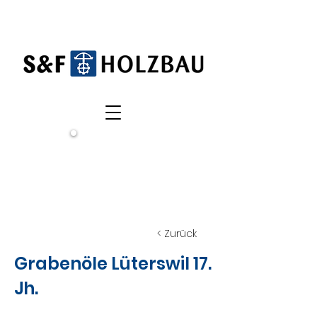
Wir
suchen
dich!
< Zurück
Grabenöle Lüterswil 17.
Jh.