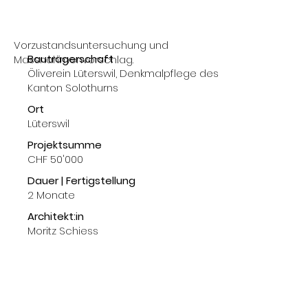
Vorzustandsuntersuchung und
Bauträgerschaft
Massnahmenvorschlag.
Öliverein Lüterswil, Denkmalpflege des
Kanton Solothurns
Ort
Lüterswil
Projektsumme
CHF 50'000
Dauer | Fertigstellung
2 Monate
Architekt:in
Moritz Schiess